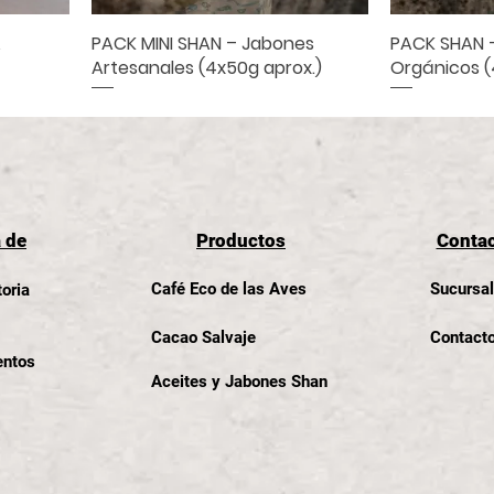
A
PACK MINI SHAN – Jabones
Vista rápida
PACK SHAN 
V
Artesanales (4x50g aprox.)
Orgánicos (
 de
Productos
Conta
Café Eco de las Aves
Sucursa
oria
Cacao Salvaje
Contact
entos
Aceites y Jabones Shan