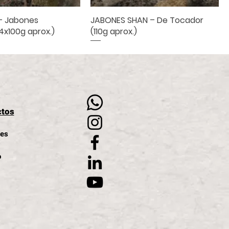
– Jabones
ista rápida
JABONES SHAN – De Tocador
Vista rápida
4x100g aprox.)
(110g aprox.)
CHO
M
A
TEO SRL
ctos
les
o